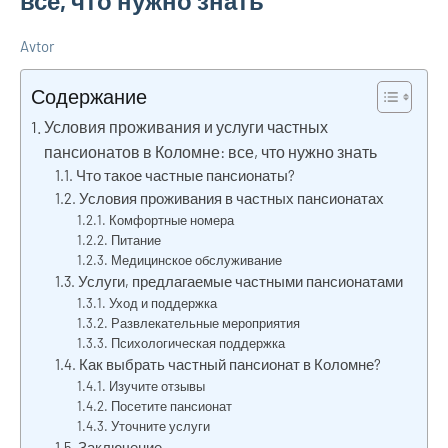
все, что нужно знать
Avtor
29
Нет
Советы
октября
комментариев
Содержание
2024
Условия проживания и услуги частных
пансионатов в Коломне: все, что нужно знать
Что такое частные пансионаты?
Условия проживания в частных пансионатах
Комфортные номера
Питание
Медицинское обслуживание
Услуги, предлагаемые частными пансионатами
Уход и поддержка
Развлекательные мероприятия
Психологическая поддержка
Как выбрать частный пансионат в Коломне?
Изучите отзывы
Посетите пансионат
Уточните услуги
Заключение