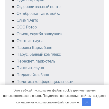
Оздоровительный центр
Октябрьская, автомойка
Олимп Авто
ООО Ротор
Орион, служба эвакуации
Охотник, сауна
Паровы Вары, баня
Парус, банный комплекс
Пересвет, парк-отель
Пингвин, сауна
Поддавайка, баня
Политика конфиденциальности
Политотдел, база отдыха
Этот веб-сайт использует файлы cookie для улучшения
Поморская усадьба Боры-3, база отдыха
пользовательского опыта. Продолжая пользоваться сайтом, вы даете
Посуда центр
согласие на использование файлов cookie.
OK
Приветливый дворик, русская баня на