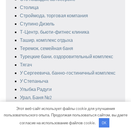
Столица
Строймода, торговая компания
Ступино Дизель
Т-Центр, бьюти-фитнес клиника
Ташир, комплекс отдыха
Теремок, семейная баня
Турецкие бани, оздоровительный комплекс
Тягач
У Сергеевича, банно-гостиничный комплекс
У Степаныча
Улыбка Радуги
Урал, Баня №2
Установочный центр
Этот веб-сайт использует файлы cookie для улучшения
Фабрика дверей, магазин межкомнатных и
пользовательского опыта. Продолжая пользоваться сайтом, вы даете
входных дверей
согласие на использование файлов cookie.
OK
Фараон, салон-магазин