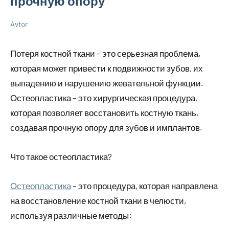
прочную опору
Avtor
29
Нет
Советы
октября
комментариев
Потеря костной ткани – это серьезная проблема,
2024
которая может привести к подвижности зубов, их
выпадению и нарушению жевательной функции.
Остеопластика – это хирургическая процедура,
которая позволяет восстановить костную ткань,
создавая прочную опору для зубов и имплантов.
Что такое остеопластика?
Остеопластика
– это процедура, которая направлена
на восстановление костной ткани в челюсти,
используя различные методы: