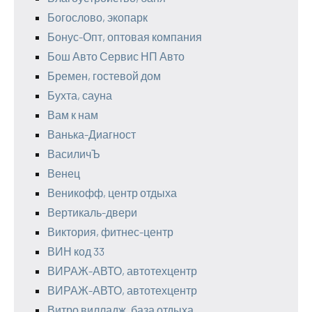
Богослово, экопарк
Бонус-Опт, оптовая компания
Бош Авто Сервис НП Авто
Бремен, гостевой дом
Бухта, сауна
Вам к нам
Ванька-Диагност
ВасиличЪ
Венец
Веникофф, центр отдыха
Вертикаль-двери
Виктория, фитнес-центр
ВИН код 33
ВИРАЖ-АВТО, автотехцентр
ВИРАЖ-АВТО, автотехцентр
Витро вилладж, база отдыха