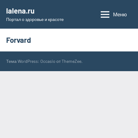
Перейти
lalena.ru
к
Меню
Портал о здоровье и красоте
содержимому
Forvard
Тема WordPress: Occasio от ThemeZee.