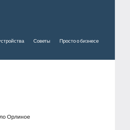
устройства
Советы
Просто о бизнесе
ело Орлиное