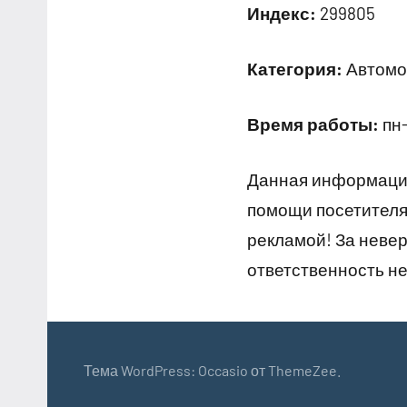
Индекс:
299805
Категория:
Автомой
Время работы:
пн-
Данная информация
помощи посетителям
рекламой! За неве
ответственность не
Тема WordPress: Occasio от ThemeZee.