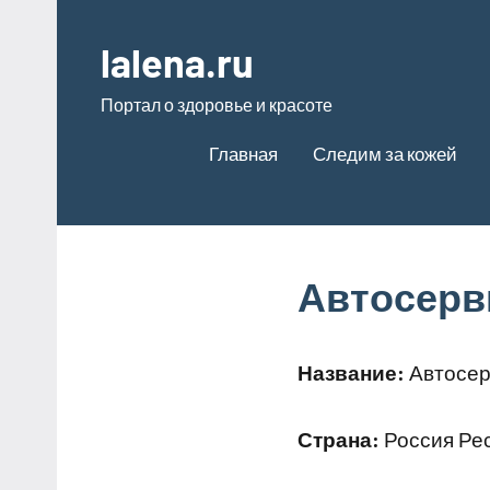
Перейти
к
lalena.ru
содержимому
Портал о здоровье и красоте
Главная
Следим за кожей
Автосерв
Название:
Автосер
Страна:
Россия Рес