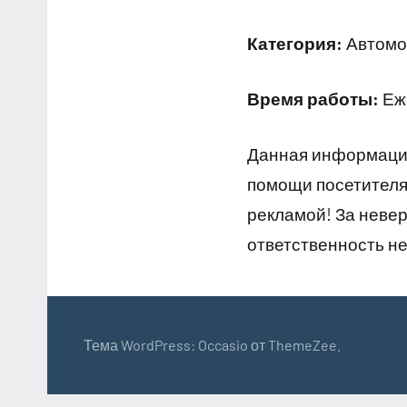
Категория:
Автомой
Время работы:
Еже
Данная информация
помощи посетителям
рекламой! За неве
ответственность не
Тема WordPress: Occasio от ThemeZee.