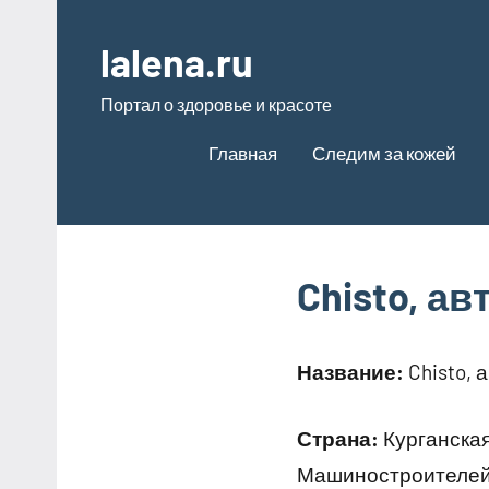
Перейти
к
lalena.ru
содержимому
Портал о здоровье и красоте
Главная
Следим за кожей
Chisto, а
Название:
Chisto, 
Страна:
Курганская
Машиностроителей