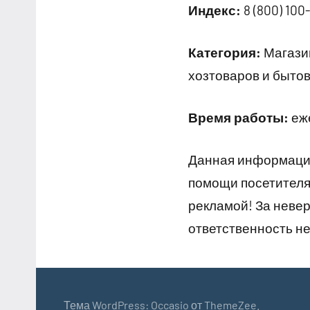
Индекс:
8 (800) 100-
Категория:
Магазин
хозтоваров и быто
Время работы:
еже
Данная информация
помощи посетителям
рекламой! За неве
ответственность не
Тема WordPress: Occasio от ThemeZee.