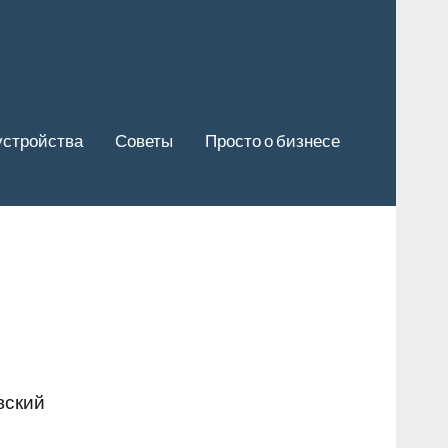
устройства
Советы
Просто о бизнесе
вский