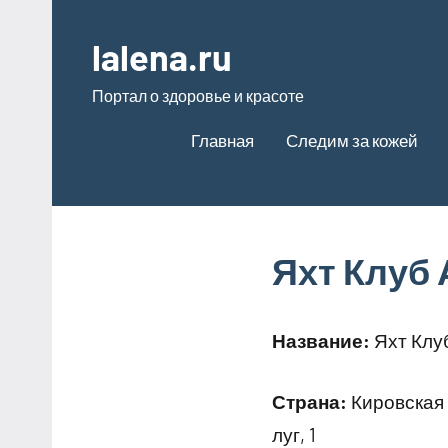
Перейти
к
lalena.ru
содержимому
Портал о здоровье и красоте
Главная
Следим за кожей
Яхт Клуб 
Название:
Яхт Клу
Страна:
Кировская 
луг, 1