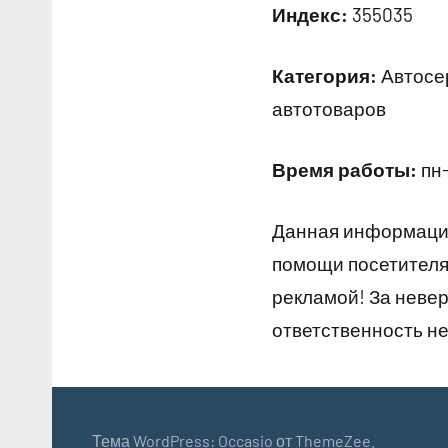
Индекс:
355035
Категория:
Автосер
автотоваров
Время работы:
пн-
Данная информация
помощи посетителям
рекламой! За неве
ответственность не
Тема WordPress: Occasio от ThemeZee.