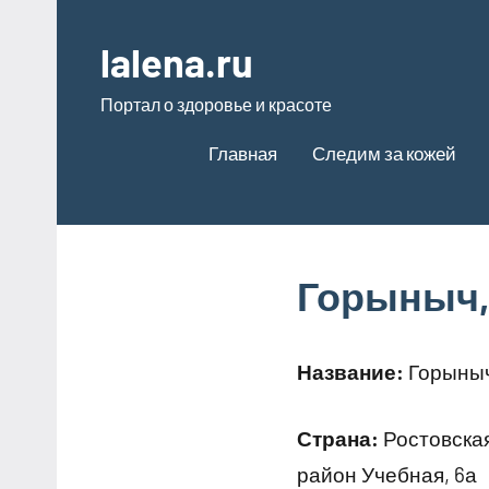
Перейти
к
lalena.ru
содержимому
Портал о здоровье и красоте
Главная
Следим за кожей
Горыныч,
Название:
Горыныч
Страна:
Ростовская
район Учебная, 6а