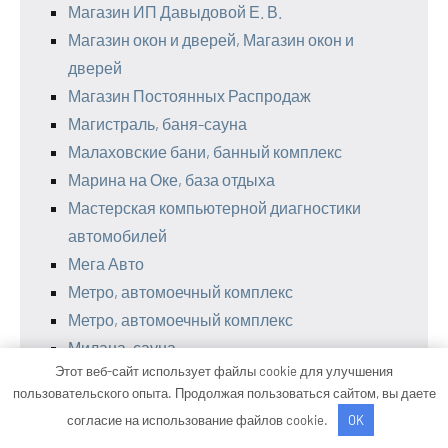
Магазин ИП Давыдовой Е. В.
Магазин окон и дверей, Магазин окон и
дверей
Магазин Постоянных Распродаж
Магистраль, баня-сауна
Малаховские бани, банный комплекс
Марина на Оке, база отдыха
Мастерская компьютерной диагностики
автомобилей
Мега Авто
Метро, автомоечный комплекс
Метро, автомоечный комплекс
Милана, сауна
Этот веб-сайт использует файлы cookie для улучшения
Мировые бани, банный комплекс
пользовательского опыта. Продолжая пользоваться сайтом, вы даете
Мой авто, автосервис по ремонту и
согласие на использование файлов cookie.
OK
обслуживанию японских автомобилей