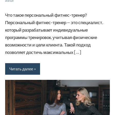
Avtor
14
Нет
Советы
мая
комментариев
Что такое персональный фитнес-тренер?
2026
Персональный фитнес-тренер — это специалист,
который разрабатывает индивидуальные
программы тренировок, учитывая физические
возможности и цели клиента. Такой подход
позволяет достичь максимальных […]
Читать далее