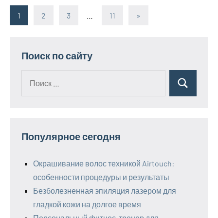
1
2
3
…
11
Следующие
»
Пагинация
записи
записей
Поиск по сайту
Поиск
Поиск
для:
Популярное сегодня
Окрашивание волос техникой Airtouch:
особенности процедуры и результаты
Безболезненная эпиляция лазером для
гладкой кожи на долгое время
Персональный фитнес-тренер для