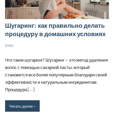
Шугаринг: как правильно делать
процедуру в домашних условиях
Avtor
16
Нет
Советы
июня
комментариев
Что такое шугаринг? Шугаринг — это метод удаления
2025
волос с помощью сахарной пасты, который
становится все более популярным благодаря своей
эффективности и натуральным ингредиентам.
Процедура […]
Читать далее