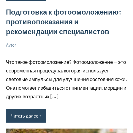
Подготовка к фотоомоложению:
противопоказания и
рекомендации специалистов
Avtor
5
Нет
Советы
декабря
комментариев
Что такое фотоомоложение? Фотоомоложение — это
2025
современная процедура, которая использует
световые импульсы для улучшения состояния кожи.
Она помогает избавиться от пигментации, морщин и
других возрастных […]
Читать далее