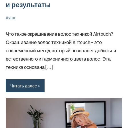
и результаты
Avtor
1
Нет
Советы
июня
комментариев
Что такое окрашивание волос техникой Airtouch?
2026
Окрашивание волос техникой Airtouch – это
современный метод, который позволяет добиться
естественного и гармоничного цвета волос. Эта
техника основана […]
Читать далее