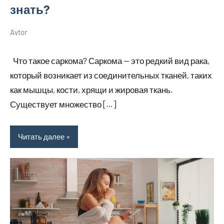
знать?
Avtor
15
Нет
Советы
августа
комментариев
Что такое саркома? Саркома — это редкий вид рака,
2025
который возникает из соединительных тканей, таких
как мышцы, кости, хрящи и жировая ткань.
Существует множество […]
Читать далее