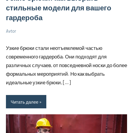
стильные модели для вашего
гардероба
Avtor
6
Нет
Советы
ноября
комментариев
Узкие брюки стали неотъемлемой частью
2025
современного гардероба. Они подходят для
различных случаев, от повседневной носки до более
формальных мероприятий. Но как выбрать
идеальные узкие брюки, […]
Читать далее