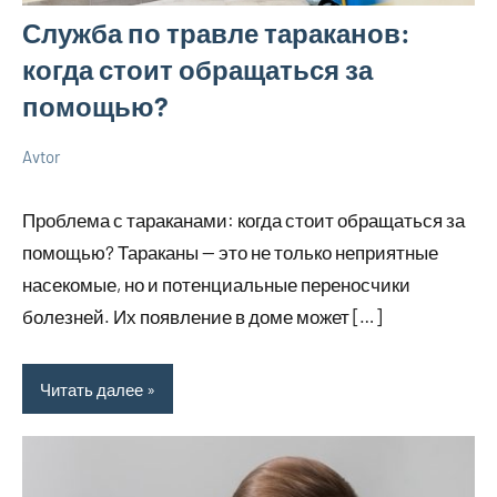
Служба по травле тараканов:
когда стоит обращаться за
помощью?
Avtor
10
Нет
Советы
октября
комментариев
Проблема с тараканами: когда стоит обращаться за
2025
помощью? Тараканы — это не только неприятные
насекомые, но и потенциальные переносчики
болезней. Их появление в доме может […]
Читать далее