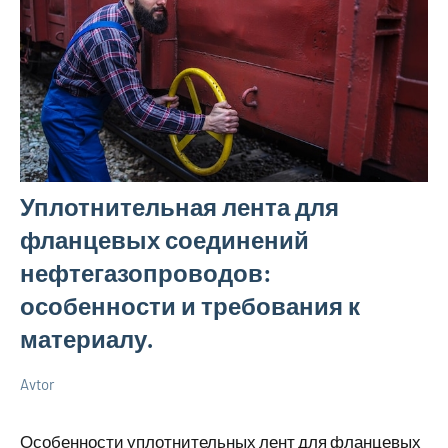
Уплотнительная лента для
фланцевых соединений
нефтегазопроводов:
особенности и требования к
материалу.
Avtor
18
Нет
Советы
октября
комментариев
Особенности уплотнительных лент для фланцевых