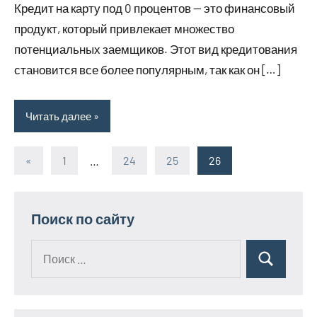
Кредит на карту под 0 процентов — это финансовый
2023
продукт, который привлекает множество
потенциальных заемщиков. Этот вид кредитования
становится все более популярным, так как он […]
Читать далее
«
Предыдущие
1
…
24
25
26
Пагинация
записи
записей
Поиск по сайту
Поиск
Поиск
для: