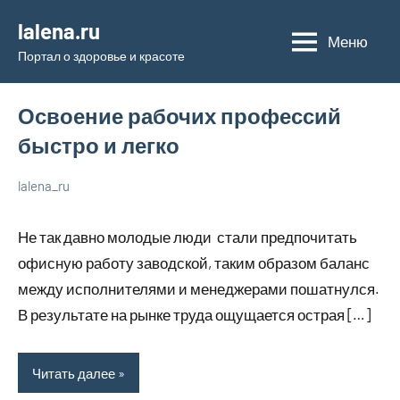
Перейти
lalena.ru
к
Меню
Портал о здоровье и красоте
содержимому
Освоение рабочих профессий
быстро и легко
lalena_ru
22
Нет
Просто
июля
комментариев
о
Не так давно молодые люди стали предпочитать
2023
бизнесе
офисную работу заводской, таким образом баланс
между исполнителями и менеджерами пошатнулся.
В результате на рынке труда ощущается острая […]
Читать далее