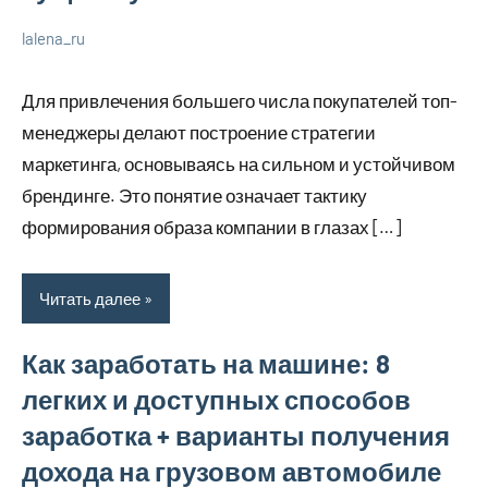
lalena_ru
22
Нет
Просто
июля
комментариев
о
Для привлечения большего числа покупателей топ-
2023
бизнесе
менеджеры делают построение стратегии
маркетинга, основываясь на сильном и устойчивом
брендинге. Это понятие означает тактику
формирования образа компании в глазах […]
Читать далее
Как заработать на машине: 8
легких и доступных способов
заработка + варианты получения
дохода на грузовом автомобиле