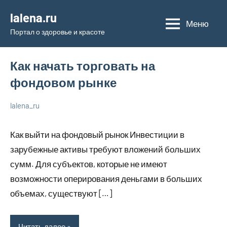
Перейти
lalena.ru
к
Меню
Портал о здоровье и красоте
содержимому
Как начать торговать на
фондовом рынке
lalena_ru
22
Нет
Просто
июля
комментариев
о
Как выйти на фондовый рынок Инвестиции в
2023
бизнесе
зарубежные активы требуют вложений больших
сумм. Для субъектов, которые не имеют
возможности оперирования деньгами в больших
объемах, существуют […]
Читать далее