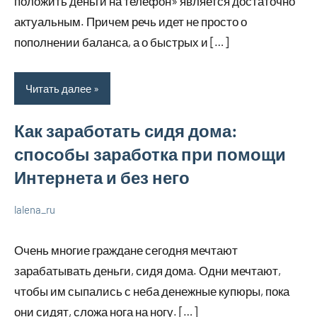
положить деньги на телефон» является достаточно
актуальным. Причем речь идет не просто о
пополнении баланса, а о быстрых и […]
Читать далее
Как заработать сидя дома:
способы заработка при помощи
Интернета и без него
lalena_ru
22
Нет
Просто
июля
комментариев
о
Очень многие граждане сегодня мечтают
2023
бизнесе
зарабатывать деньги, сидя дома. Одни мечтают,
чтобы им сыпались с неба денежные купюры, пока
они сидят, сложа нога на ногу. […]