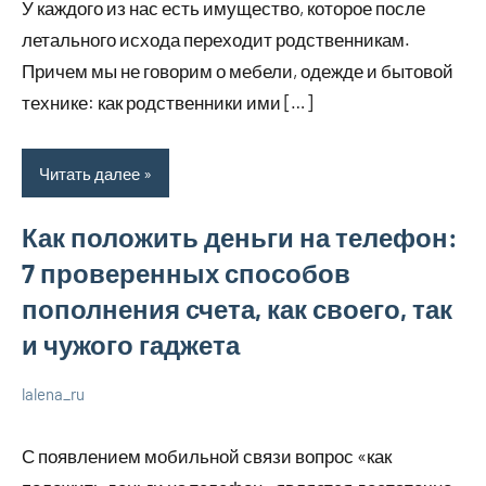
У каждого из нас есть имущество, которое после
2023
бизнесе
летального исхода переходит родственникам.
Причем мы не говорим о мебели, одежде и бытовой
технике: как родственники ими […]
Читать далее
Как положить деньги на телефон:
7 проверенных способов
пополнения счета, как своего, так
и чужого гаджета
lalena_ru
22
Нет
Просто
июля
комментариев
о
С появлением мобильной связи вопрос «как
2023
бизнесе