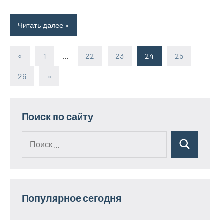
Читать далее
«
Предыдущие
1
…
22
23
24
25
Пагинация
записи
26
Следующие
»
записей
записи
Поиск по сайту
Поиск
Поиск
для:
Популярное сегодня