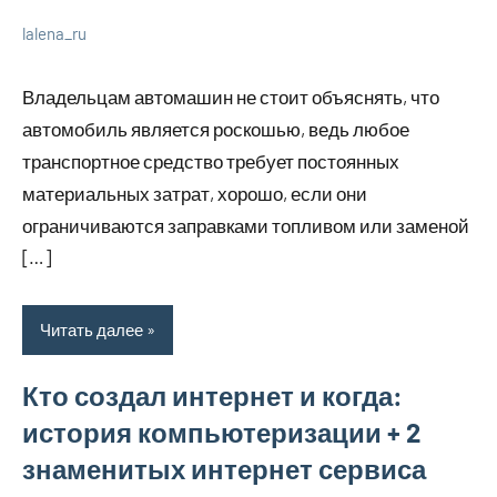
lalena_ru
22
Нет
Просто
июля
комментариев
о
Владельцам автомашин не стоит объяснять, что
2023
бизнесе
автомобиль является роскошью, ведь любое
транспортное средство требует постоянных
материальных затрат, хорошо, если они
ограничиваются заправками топливом или заменой
[…]
Читать далее
Кто создал интернет и когда:
история компьютеризации + 2
знаменитых интернет сервиса