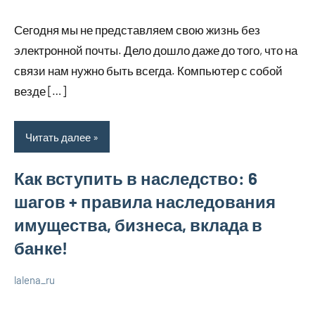
июля
комментариев
о
Сегодня мы не представляем свою жизнь без
2023
бизнесе
электронной почты. Дело дошло даже до того, что на
связи нам нужно быть всегда. Компьютер с собой
везде […]
Читать далее
Как вступить в наследство: 6
шагов + правила наследования
имущества, бизнеса, вклада в
банке!
lalena_ru
22
Нет
Просто
июля
комментариев
о