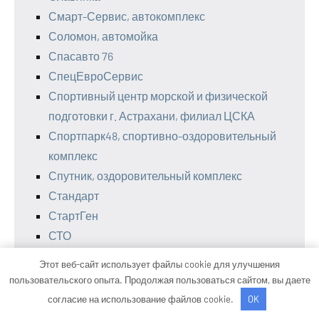
Смарт-Сервис, автокомплекс
Соломон, автомойка
Спасавто 76
СпецЕвроСервис
Спортивный центр морской и физической
подготовки г. Астрахани, филиал ЦСКА
Спортпарк48, спортивно-оздоровительный
комплекс
Спутник, оздоровительный комплекс
Стандарт
СтартГен
СТО
СТО Автодоктор
Этот веб-сайт использует файлы cookie для улучшения
СТО Бор
пользовательского опыта. Продолжая пользоваться сайтом, вы даете
Сто лошадок, автосервис
согласие на использование файлов cookie.
OK
Столица