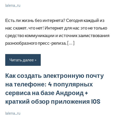
lalena_ru
22
Нет
Просто
июля
комментариев
о
Есть ли жизнь без интернета? Сегодня каждый из
2023
бизнесе
нас скажет, что нет! Интернет для нас это не только
средство коммуникации и источник заимствования
разнообразного пресс-релиза, […]
Читать далее
Как создать электронную почту
на телефоне: 4 популярных
сервиса на базе Андроид +
краткий обзор приложения IOS
lalena_ru
22
Нет
Просто