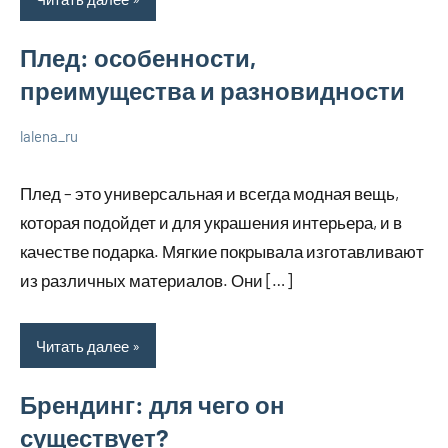
Плед: особенности,
преимущества и разновидности
lalena_ru
22
Нет
Просто
июля
комментариев
о
Плед – это универсальная и всегда модная вещь,
2023
бизнесе
которая подойдет и для украшения интерьера, и в
качестве подарка. Мягкие покрывала изготавливают
из различных материалов. Они […]
Читать далее
Брендинг: для чего он
существует?