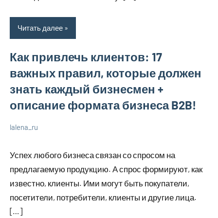
Читать далее
Как привлечь клиентов: 17
важных правил, которые должен
знать каждый бизнесмен +
описание формата бизнеса B2B!
lalena_ru
22
Нет
Просто
июля
комментариев
о
Успех любого бизнеса связан со спросом на
2023
бизнесе
предлагаемую продукцию. А спрос формируют, как
известно, клиенты. Ими могут быть покупатели,
посетители, потребители, клиенты и другие лица.
[…]