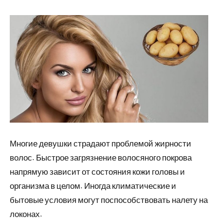
22
Нет
Следим
июля
комментариев
за
2023
кожей
Многие девушки страдают проблемой жирности
волос. Быстрое загрязнение волосяного покрова
напрямую зависит от состояния кожи головы и
организма в целом. Иногда климатические и
бытовые условия могут поспособствовать налету на
локонах.