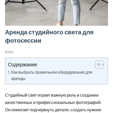
Аренда студийного света для
фотосессии
Avtor
21
Нет
Советы
декабря
комментариев
Содержание
2023
Как выбрать правильное оборудование для
аренды
Студийный свет играет важную роль в создании
качественных и профессиональных фотографий.
Он помогает подчеркнуть детали, создать нужное