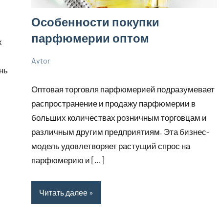
Особенности покупки
парфюмерии оптом
х
Avtor
24
Нет
Советы
нь
сентября
комментариев
Оптовая торговля парфюмерией подразумевает
2023
распространение и продажу парфюмерии в
больших количествах розничным торговцам и
различным другим предприятиям. Эта бизнес-
модель удовлетворяет растущий спрос на
парфюмерию и […]
Читать далее