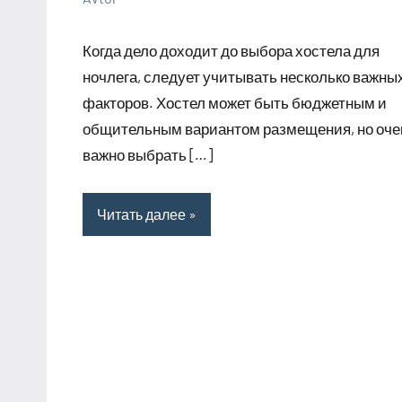
25
Нет
Советы
сентября
комментариев
Когда дело доходит до выбора хостела для
2023
ночлега, следует учитывать несколько важны
факторов. Хостел может быть бюджетным и
общительным вариантом размещения, но оче
важно выбрать […]
Читать далее