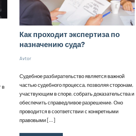
Как проходит экспертиза по
назначению суда?
Avtor
1
Нет
Советы
октября
комментариев
Судебное разбирательство является важной
2023
частью судебного процесса, позволяя сторонам,
 в
участвующим в споре, собрать доказательства и
обеспечить справедливое разрешение. Оно
проводится в соответствии с конкретными
правовыми […]