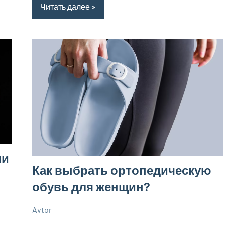
Читать далее
ми
Как выбрать ортопедическую
обувь для женщин?
Avtor
29
Нет
Советы