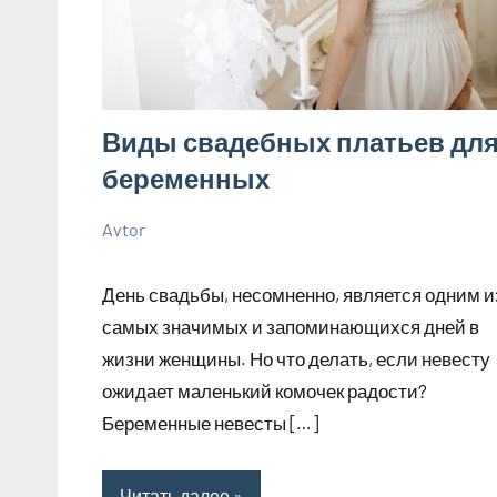
Виды свадебных платьев дл
беременных
Avtor
29
Нет
Советы
сентября
комментариев
День свадьбы, несомненно, является одним и
2023
самых значимых и запоминающихся дней в
жизни женщины. Но что делать, если невесту
ожидает маленький комочек радости?
Беременные невесты […]
Читать далее