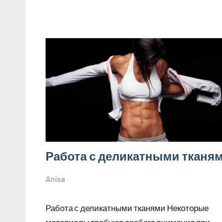
Работа с деликатными тканя
Anisa
30
Нет
Советы
сентября
комментариев
Работа с деликатными тканями Некоторые
2023