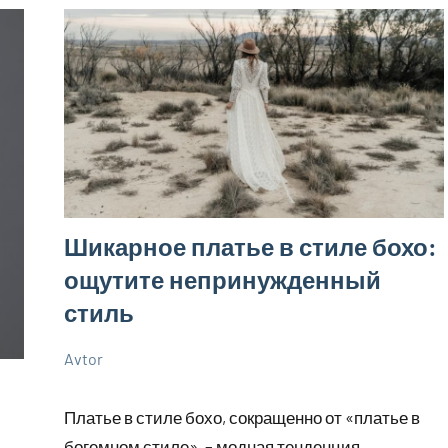
Шикарное платье в стиле бохо:
ощутите непринужденный
стиль
Avtor
6
Нет
Советы
сентября
комментариев
Платье в стиле бохо, сокращенно от «платье в
2023
богемном стиле», – модная тенденция,