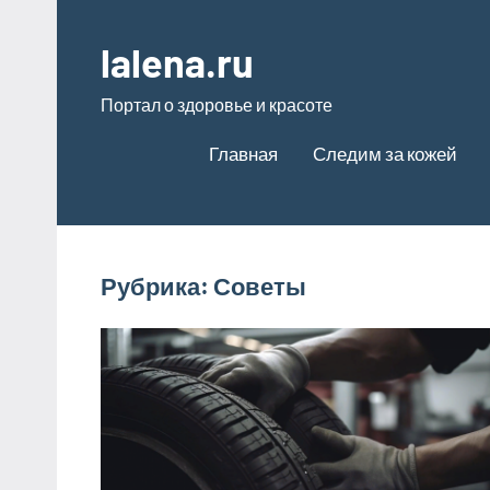
Перейти
к
lalena.ru
содержимому
Портал о здоровье и красоте
Главная
Следим за кожей
Рубрика:
Советы