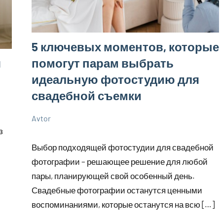
5 ключевых моментов, которые
я
помогут парам выбрать
идеальную фотостудию для
свадебной съемки
Avtor
25
Нет
Советы
з
сентября
комментариев
Выбор подходящей фотостудии для свадебной
2023
фотографии – решающее решение для любой
пары, планирующей свой особенный день.
Свадебные фотографии останутся ценными
воспоминаниями, которые останутся на всю […]