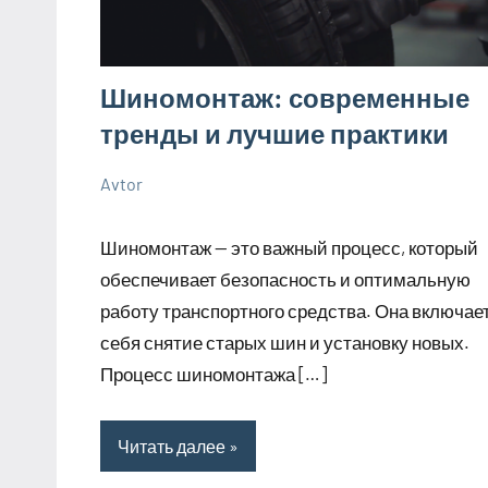
Шиномонтаж: современные
тренды и лучшие практики
Avtor
4
Нет
Советы
октября
комментариев
Шиномонтаж — это важный процесс, который
2023
обеспечивает безопасность и оптимальную
работу транспортного средства. Она включает
себя снятие старых шин и установку новых.
Процесс шиномонтажа […]
Читать далее